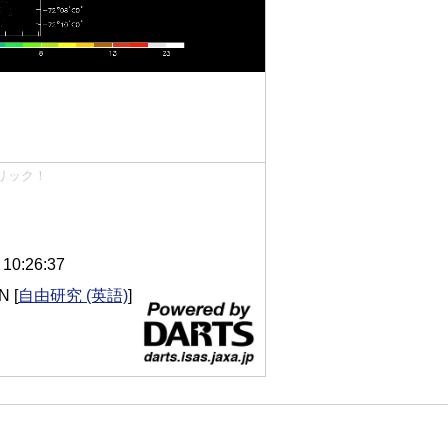
リック！
0:26:37
IN
[
自由研究 (英語)
]