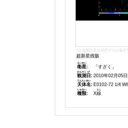
👈 お気に入りのアイコンをク
超新星残骸
えいせい
衛星
:
「すざく」
かんそく
び
観測
日
:
2010年02月05日 1
てんたいめい
天体名
:
E0102-72 1/4 W
しゅるい
せん
種類
:
X
線