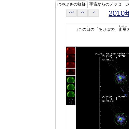
はやぶさの軌跡
宇宙からのメッセー
2010
<<<
<<
<
ひ
えいせい
♪この
日
の「あけぼの」
衛星