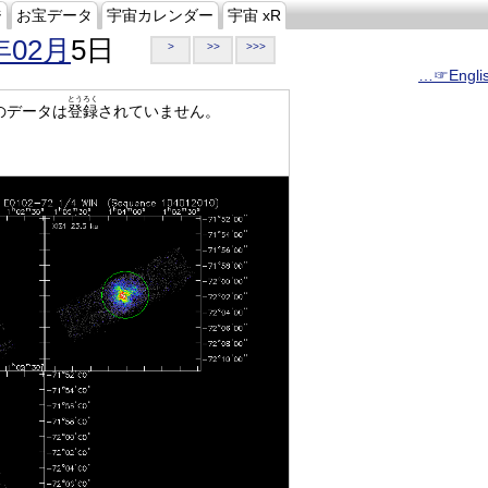
ジ
お宝データ
宇宙カレンダー
宇宙 xR
年02月
5日
>
>>
>>>
…☞Engli
とうろく
のデータは
登録
されていません。