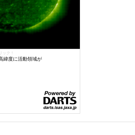
リック！
高緯度に活動領域が