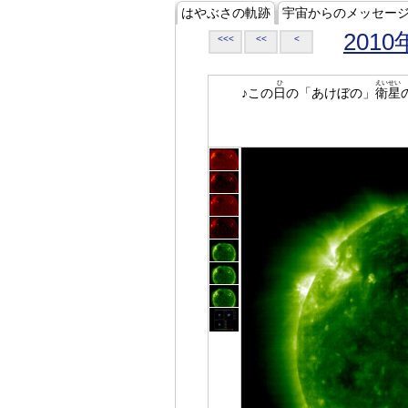
はやぶさの軌跡
宇宙からのメッセー
2010
<<<
<<
<
ひ
えいせい
♪この
日
の「あけぼの」
衛星