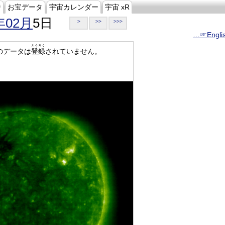
ジ
お宝データ
宇宙カレンダー
宇宙 xR
年02月
5日
>
>>
>>>
…☞Engli
とうろく
のデータは
登録
されていません。