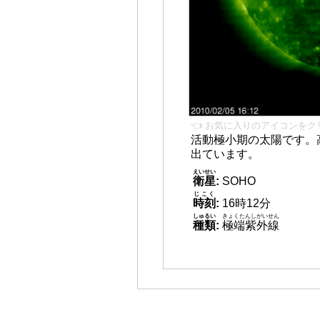
👈 お気に入りのアイコンをク
活動極小期の太陽です。
出ています。
えいせい
衛星
:
SOHO
じこく
時刻
:
16時12分
しゅるい
きょくたんしがいせん
種類
:
極端紫外線