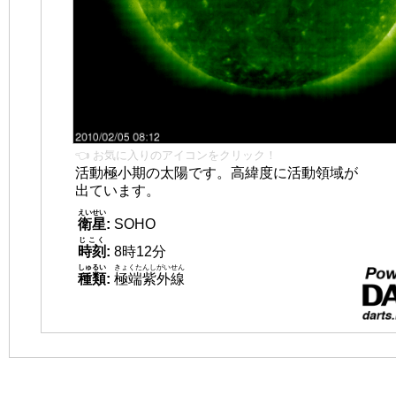
👈 お気に入りのアイコンをクリック！
活動極小期の太陽です。高緯度に活動領域が
出ています。
えいせい
衛星
:
SOHO
じこく
時刻
:
8時12分
しゅるい
きょくたんしがいせん
種類
:
極端紫外線