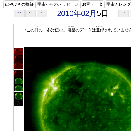
はやぶさの軌跡
宇宙からのメッセージ
お宝データ
宇宙カレンダ
2010年02月
5日
<<<
<<
<
>
ひ
えいせい
とうろく
♪この
日
の「あけぼの」
衛星
のデータは
登録
されていませ