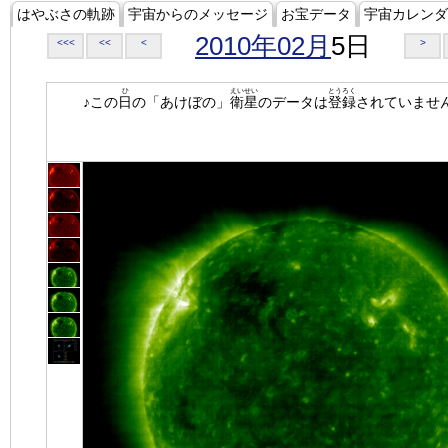
はやぶさの軌跡
宇宙からのメッセージ
お宝データ
宇宙カレンダ
2010年02月
5日
<<<
<<
<
>
ひ
えいせい
とうろく
♪この
日
の「あけぼの」
衛星
のデータは
登録
されていませ