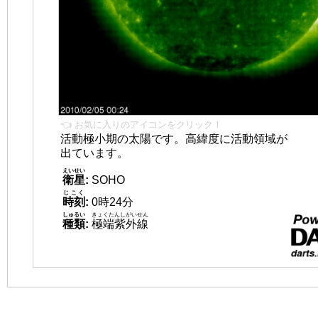
👈 お気に入りのアイコンをクリック！
活動極小期の太陽です。高緯度に活動領域が
出ています。
えいせい
衛星
:
SOHO
じこく
時刻
:
0時24分
しゅるい
きょくたんしがいせん
種類
:
極端紫外線