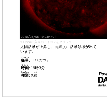
👈 お気に入りのアイコンをクリック！
太陽活動が上昇し、高緯度に活動領域が出て
います。
えいせい
衛星
:
「ひので」
じこく
時刻
:
19時3分
しゅるい
せん
種類
:
X
線