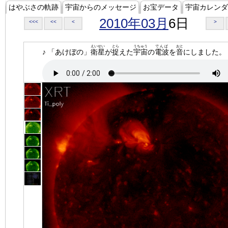
はやぶさの軌跡
宇宙からのメッセージ
お宝データ
宇宙カレンダ
2010年03月
6日
<<<
<<
<
>
えいせい
とら
うちゅう
でんぱ
おと
♪ 「あけぼの」
衛星
が
捉
えた
宇宙
の
電波
を
音
にしました。