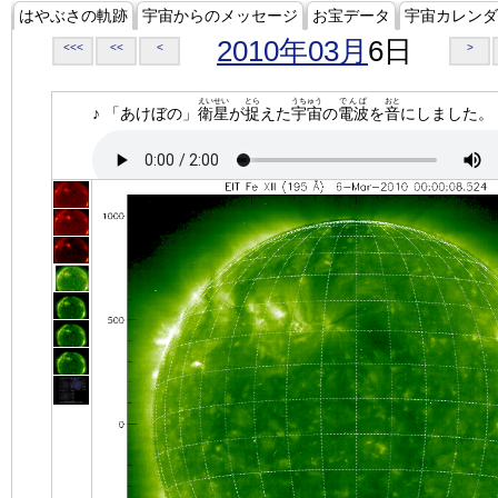
はやぶさの軌跡
宇宙からのメッセージ
お宝データ
宇宙カレンダ
2010年03月
6日
<<<
<<
<
>
えいせい
とら
うちゅう
でんぱ
おと
♪ 「あけぼの」
衛星
が
捉
えた
宇宙
の
電波
を
音
にしました。