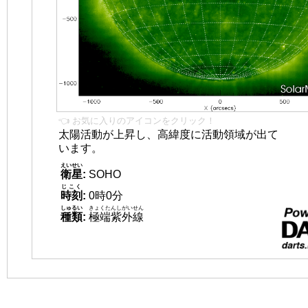
👈 お気に入りのアイコンをクリック！
太陽活動が上昇し、高緯度に活動領域が出て
います。
えいせい
衛星
:
SOHO
じこく
時刻
:
0時0分
しゅるい
きょくたんしがいせん
種類
:
極端紫外線