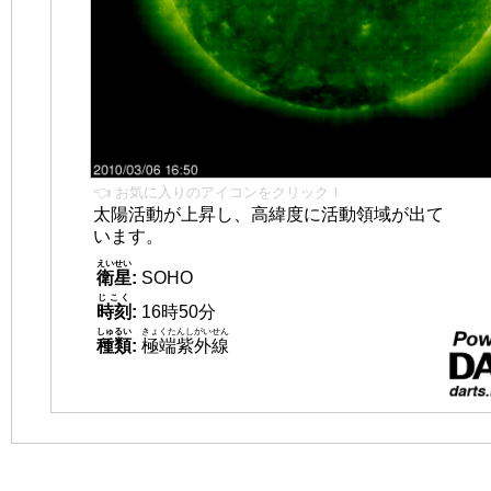
👈 お気に入りのアイコンをクリック！
太陽活動が上昇し、高緯度に活動領域が出て
います。
えいせい
衛星
:
SOHO
じこく
時刻
:
16時50分
しゅるい
きょくたんしがいせん
種類
:
極端紫外線