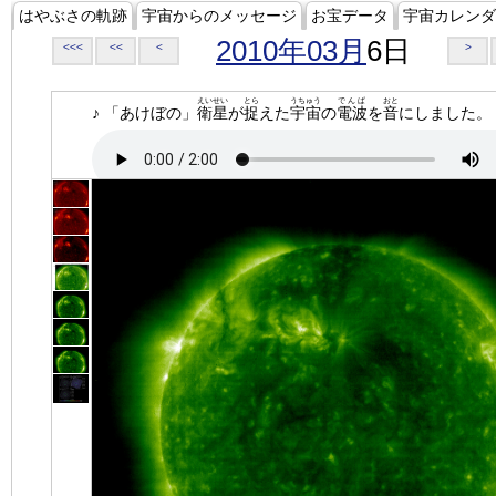
はやぶさの軌跡
宇宙からのメッセージ
お宝データ
宇宙カレンダ
2010年03月
6日
<<<
<<
<
>
えいせい
とら
うちゅう
でんぱ
おと
♪ 「あけぼの」
衛星
が
捉
えた
宇宙
の
電波
を
音
にしました。