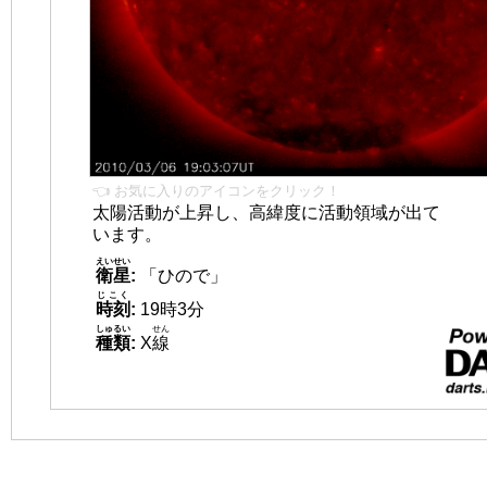
👈 お気に入りのアイコンをクリック！
太陽活動が上昇し、高緯度に活動領域が出て
います。
えいせい
衛星
:
「ひので」
じこく
時刻
:
19時3分
しゅるい
せん
種類
:
X
線