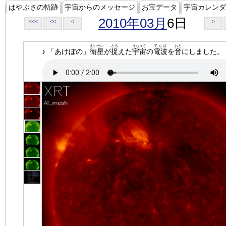
はやぶさの軌跡
宇宙からのメッセージ
お宝データ
宇宙カレンダ
2010年03月
6日
<<<
<<
<
>
えいせい
とら
うちゅう
でんぱ
おと
♪ 「あけぼの」
衛星
が
捉
えた
宇宙
の
電波
を
音
にしました。