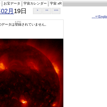
ジ
お宝データ
宇宙カレンダー
宇宙 xR
年02月
19日
>
>>
>>>
…☞Engli
とうろく
のデータは
登録
されていません。