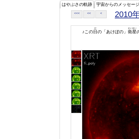
はやぶさの軌跡
宇宙からのメッセー
2010
<<<
<<
<
ひ
えいせい
♪この
日
の「あけぼの」
衛星