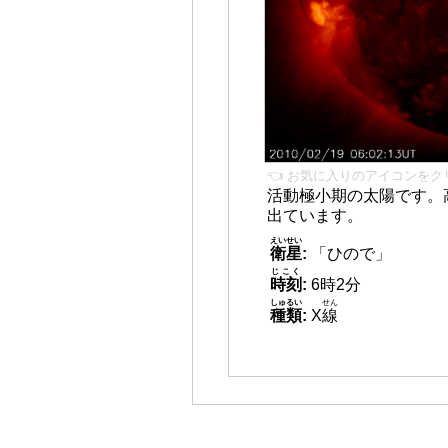
👈 お気に入りのアイコンをク
活動極小期の太陽です。
出ています。
えいせい
衛星
:
「ひので」
じこく
時刻
:
6時2分
しゅるい
せん
種類
:
X
線