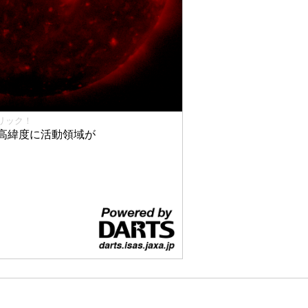
リック！
高緯度に活動領域が