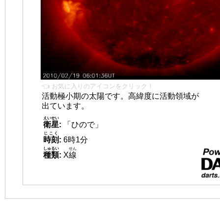
👈 お気に入りのアイコンをクリック！
活動極小期の太陽です。高緯度に活動領域が
出ています。
えいせい
衛星
:
「ひので」
じこく
時刻
:
6時1分
しゅるい
せん
種類
:
X
線