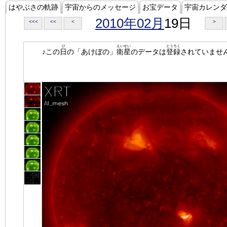
はやぶさの軌跡
宇宙からのメッセージ
お宝データ
宇宙カレンダ
2010年02月
19日
<<<
<<
<
>
ひ
えいせい
とうろく
♪この
日
の「あけぼの」
衛星
のデータは
登録
されていませ