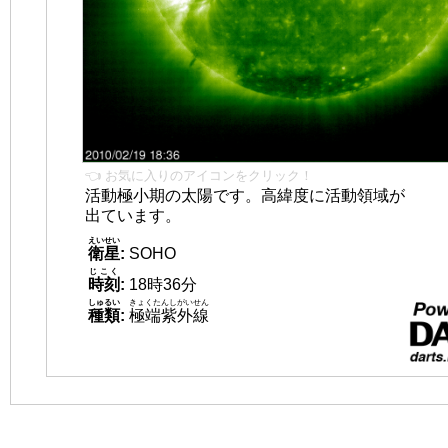
👈 お気に入りのアイコンをクリック！
活動極小期の太陽です。高緯度に活動領域が
出ています。
えいせい
衛星
:
SOHO
じこく
時刻
:
18時36分
しゅるい
きょくたんしがいせん
種類
:
極端紫外線