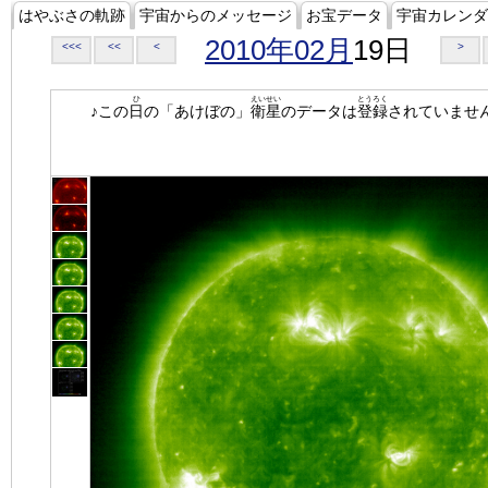
はやぶさの軌跡
宇宙からのメッセージ
お宝データ
宇宙カレンダ
2010年02月
19日
<<<
<<
<
>
ひ
えいせい
とうろく
♪この
日
の「あけぼの」
衛星
のデータは
登録
されていませ