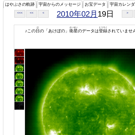
はやぶさの軌跡
宇宙からのメッセージ
お宝データ
宇宙カレンダ
2010年02月
19日
<<<
<<
<
>
ひ
えいせい
とうろく
♪この
日
の「あけぼの」
衛星
のデータは
登録
されていませ