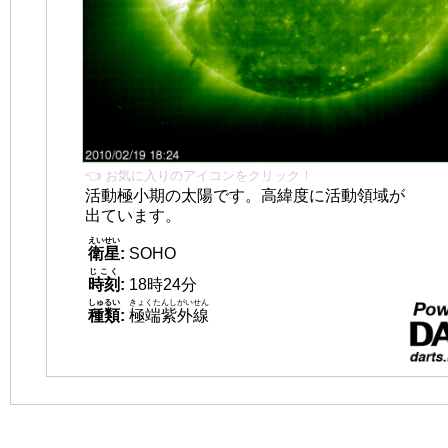
👈 お気に入りのアイコンをクリック！
活動極小期の太陽です。高緯度に活動領域が
出ています。
えいせい
衛星
:
SOHO
じこく
時刻
:
18時24分
しゅるい
きょくたんしがいせん
種類
:
極端紫外線