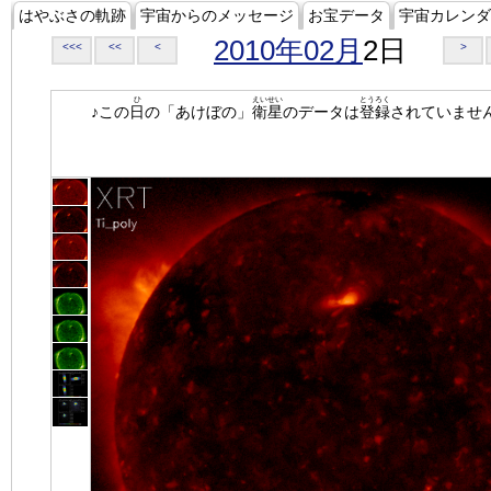
はやぶさの軌跡
宇宙からのメッセージ
お宝データ
宇宙カレンダ
2010年02月
2日
<<<
<<
<
>
ひ
えいせい
とうろく
♪この
日
の「あけぼの」
衛星
のデータは
登録
されていませ