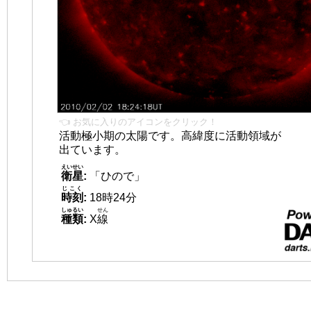
👈 お気に入りのアイコンをクリック！
活動極小期の太陽です。高緯度に活動領域が
出ています。
えいせい
衛星
:
「ひので」
じこく
時刻
:
18時24分
しゅるい
せん
種類
:
X
線