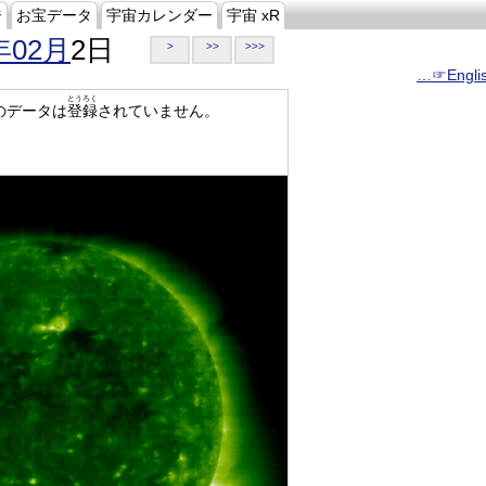
ジ
お宝データ
宇宙カレンダー
宇宙 xR
年02月
2日
>
>>
>>>
…☞Engli
とうろく
のデータは
登録
されていません。