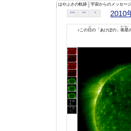
はやぶさの軌跡
宇宙からのメッセー
2010
<<<
<<
<
ひ
えいせい
♪この
日
の「あけぼの」
衛星