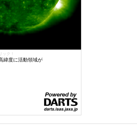
リック！
高緯度に活動領域が