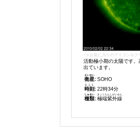
👈 お気に入りのアイコンをク
活動極小期の太陽です。
出ています。
えいせい
衛星
:
SOHO
じこく
時刻
:
22時34分
しゅるい
きょくたんしがいせん
種類
:
極端紫外線