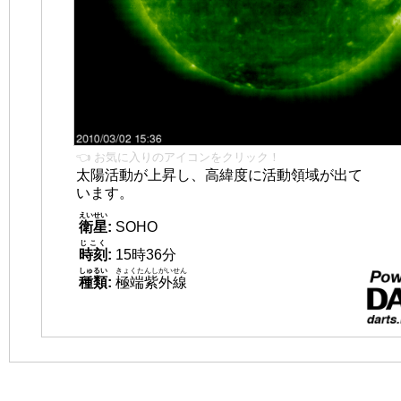
👈 お気に入りのアイコンをクリック！
太陽活動が上昇し、高緯度に活動領域が出て
います。
えいせい
衛星
:
SOHO
じこく
時刻
:
15時36分
しゅるい
きょくたんしがいせん
種類
:
極端紫外線