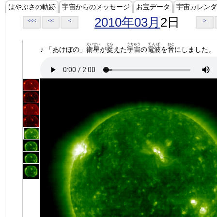
はやぶさの軌跡
宇宙からのメッセージ
お宝データ
宇宙カレンダ
2010年03月
2日
<<<
<<
<
>
えいせい
とら
うちゅう
でんぱ
おと
♪ 「あけぼの」
衛星
が
捉
えた
宇宙
の
電波
を
音
にしました。