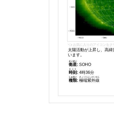
👈 お気に入りのアイコンをク
太陽活動が上昇し、高緯
います。
えいせい
衛星
:
SOHO
じこく
時刻
:
4時36分
しゅるい
きょくたんしがいせん
種類
:
極端紫外線