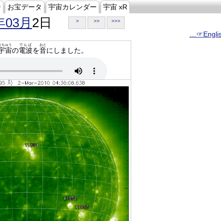
ジ
お宝データ
宇宙カレンダー
宇宙 xR
年03月
2日
>
>>
>>>
…☞Engli
うちゅう
でんぱ
おと
宇宙
の
電波
を
音
にしました。