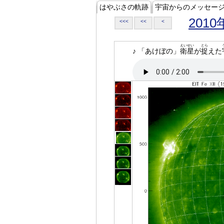
はやぶさの軌跡
宇宙からのメッセー
2010
<<<
<<
<
えいせい
とら
♪ 「あけぼの」
衛星
が
捉
えた