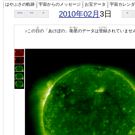
はやぶさの軌跡
宇宙からのメッセージ
お宝データ
宇宙カレンダ
2010年02月
3日
<<<
<<
<
>
ひ
えいせい
とうろく
♪この
日
の「あけぼの」
衛星
のデータは
登録
されていませ