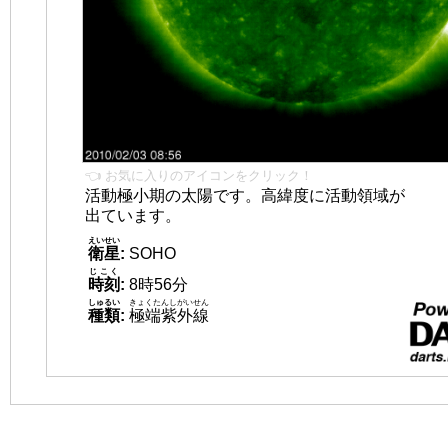
👈 お気に入りのアイコンをクリック！
活動極小期の太陽です。高緯度に活動領域が
出ています。
えいせい
衛星
:
SOHO
じこく
時刻
:
8時56分
しゅるい
きょくたんしがいせん
種類
:
極端紫外線