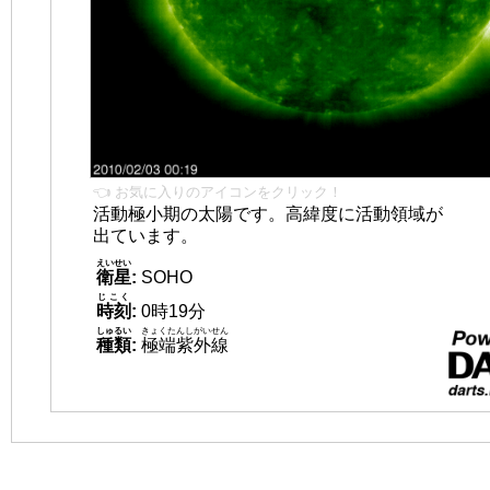
👈 お気に入りのアイコンをクリック！
活動極小期の太陽です。高緯度に活動領域が
出ています。
えいせい
衛星
:
SOHO
じこく
時刻
:
0時19分
しゅるい
きょくたんしがいせん
種類
:
極端紫外線