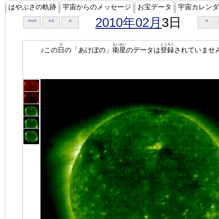
はやぶさの軌跡
宇宙からのメッセージ
お宝データ
宇宙カレンダ
2010年02月
3日
<<<
<<
<
>
ひ
えいせい
とうろく
♪この
日
の「あけぼの」
衛星
のデータは
登録
されていませ