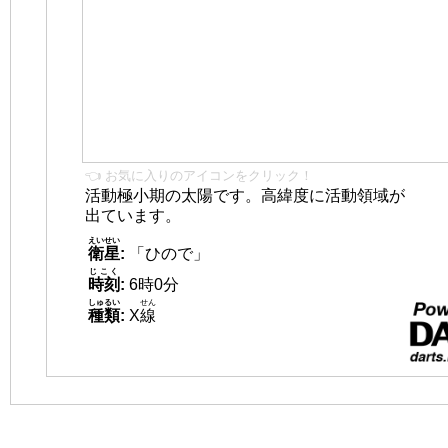
👈 お気に入りのアイコンをクリック！
活動極小期の太陽です。高緯度に活動領域が
出ています。
えいせい
衛星
:
「ひので」
じこく
時刻
:
6時0分
しゅるい
せん
種類
:
X
線