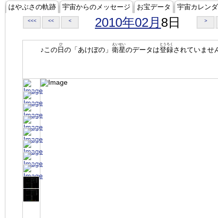
はやぶさの軌跡
宇宙からのメッセージ
お宝データ
宇宙カレンダ
2010年02月
8日
<<<
<<
<
>
ひ
えいせい
とうろく
♪この
日
の「あけぼの」
衛星
のデータは
登録
されていませ