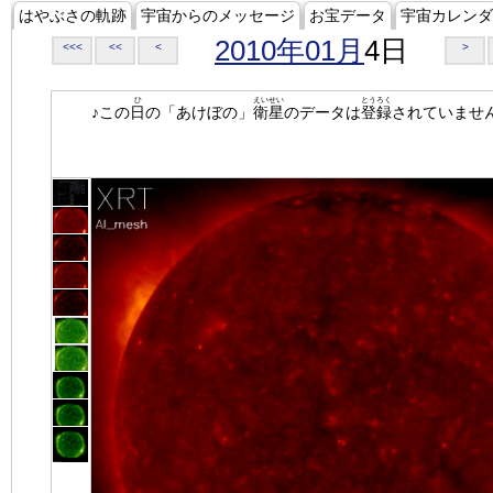
はやぶさの軌跡
宇宙からのメッセージ
お宝データ
宇宙カレンダ
2010年01月
4日
<<<
<<
<
>
ひ
えいせい
とうろく
♪この
日
の「あけぼの」
衛星
のデータは
登録
されていませ