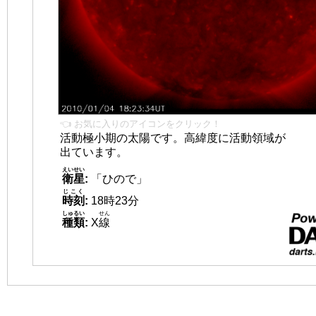
👈 お気に入りのアイコンをクリック！
活動極小期の太陽です。高緯度に活動領域が
出ています。
えいせい
衛星
:
「ひので」
じこく
時刻
:
18時23分
しゅるい
せん
種類
:
X
線