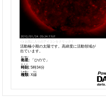
👈 お気に入りのアイコンをクリック！
活動極小期の太陽です。高緯度に活動領域が
出ています。
えいせい
衛星
:
「ひので」
じこく
時刻
:
5時34分
しゅるい
せん
種類
:
X
線