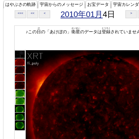
はやぶさの軌跡
宇宙からのメッセージ
お宝データ
宇宙カレンダ
2010年01月
4日
<<<
<<
<
>
ひ
えいせい
とうろく
♪この
日
の「あけぼの」
衛星
のデータは
登録
されていませ