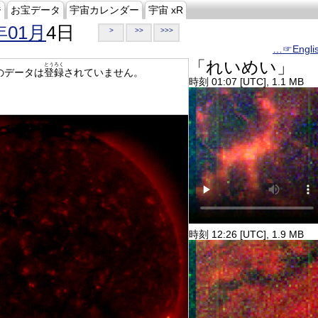
ジ
お宝データ
宇宙カレンダー
宇宙 xR
年01月
4日
>
>>
>>>
…☞Engli
「れいめい」
とうろく
のデータは
登録
されていません。
時刻 01:07 [UTC], 1.1 MB
時刻 12:26 [UTC], 1.9 MB