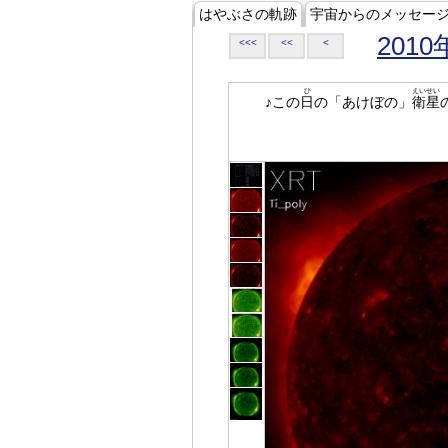
はやぶさの軌跡
宇宙からのメッセー
2010
<<<
<<
<
ひ
えいせい
♪この
日
の「あけぼの」
衛星