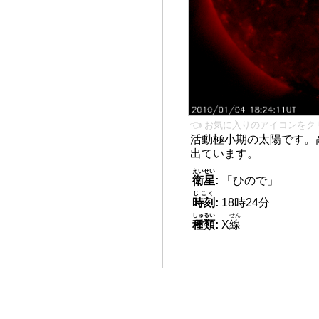
👈 お気に入りのアイコンをク
活動極小期の太陽です。
出ています。
えいせい
衛星
:
「ひので」
じこく
時刻
:
18時24分
しゅるい
せん
種類
:
X
線