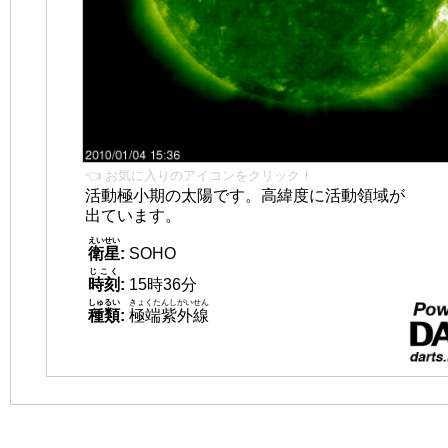
👈 お気に入りのアイコンをクリック！
活動極小期の太陽です。高緯度に活動領域が
出ています。
えいせい
衛星
:
SOHO
じこく
時刻
:
15時36分
しゅるい
きょくたんしがいせん
種類
:
極端紫外線