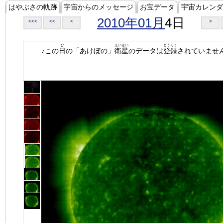
はやぶさの軌跡
宇宙からのメッセージ
お宝データ
宇宙カレンダ
2010年01月
4日
<<<
<<
<
>
ひ
えいせい
とうろく
♪この
日
の「あけぼの」
衛星
のデータは
登録
されていませ