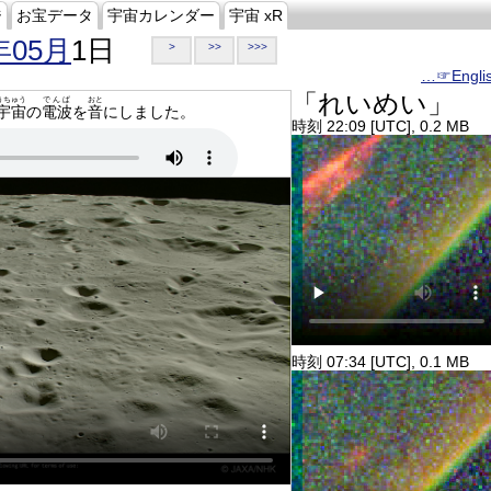
ジ
お宝データ
宇宙カレンダー
宇宙 xR
年05月
1日
>
>>
>>>
…☞Engli
「れいめい」
うちゅう
でんぱ
おと
宇宙
の
電波
を
音
にしました。
時刻 22:09 [UTC], 0.2 MB
時刻 07:34 [UTC], 0.1 MB