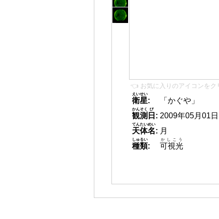
👈 お気に入りのアイコンをク
えいせい
衛星
:
「かぐや」
かんそく
び
観測
日
:
2009年05月01日 1
てんたいめい
天体名
:
月
しゅるい
かしこう
種類
:
可視光