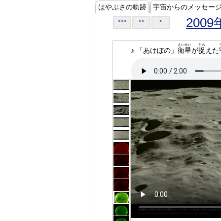
はやぶさの軌跡
宇宙からのメッセー
2009
<<<
<<
<
えいせい
とら
♪ 「あけぼの」
衛星
が
捉
えた