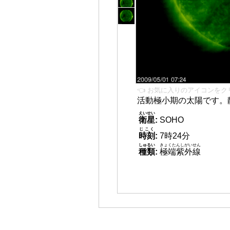
👈 お気に入りのアイコンをク
活動極小期の太陽です。
えいせい
衛星
:
SOHO
じこく
時刻
:
7時24分
しゅるい
きょくたんしがいせん
種類
:
極端紫外線