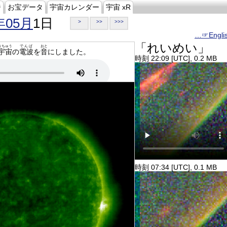
ジ
お宝データ
宇宙カレンダー
宇宙 xR
年05月
1日
>
>>
>>>
…☞Engli
「れいめい」
うちゅう
でんぱ
おと
宇宙
の
電波
を
音
にしました。
時刻 22:09 [UTC], 0.2 MB
時刻 07:34 [UTC], 0.1 MB