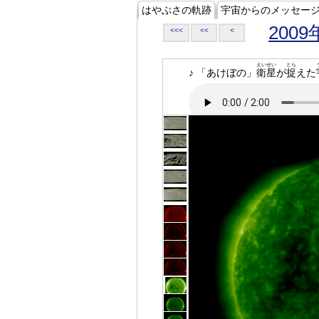
はやぶさの軌跡
宇宙からのメッセー
2009
<<<
<<
<
えいせい
とら
♪ 「あけぼの」
衛星
が
捉
えた