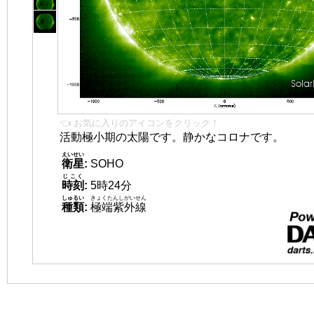
👈 お気に入りのアイコンをクリック！
活動極小期の太陽です。静かなコロナです。
えいせい
衛星
:
SOHO
じこく
時刻
:
5時24分
しゅるい
きょくたんしがいせん
種類
:
極端紫外線