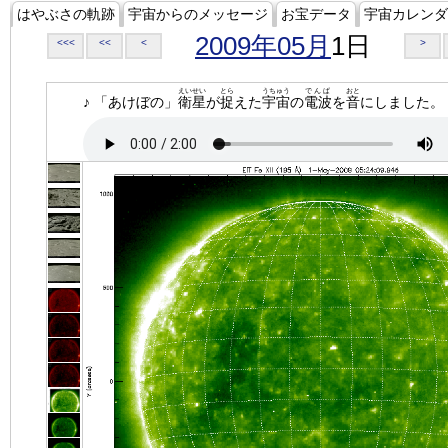
はやぶさの軌跡
宇宙からのメッセージ
お宝データ
宇宙カレンダ
2009年05月
1日
<<<
<<
<
>
えいせい
とら
うちゅう
でんぱ
おと
♪ 「あけぼの」
衛星
が
捉
えた
宇宙
の
電波
を
音
にしました。