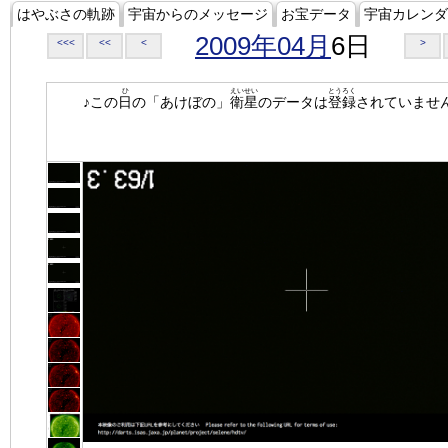
はやぶさの軌跡
宇宙からのメッセージ
お宝データ
宇宙カレンダ
2009年04月
6日
<<<
<<
<
>
ひ
えいせい
とうろく
♪この
日
の「あけぼの」
衛星
のデータは
登録
されていませ