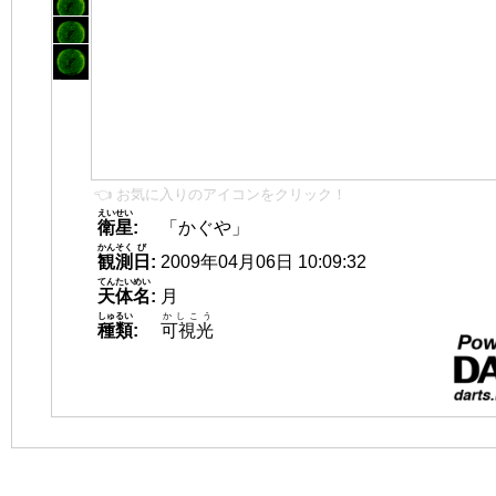
👈 お気に入りのアイコンをクリック！
えいせい
衛星
:
「かぐや」
かんそく
び
観測
日
:
2009年04月06日 10:09:32
てんたいめい
天体名
:
月
しゅるい
かしこう
種類
:
可視光