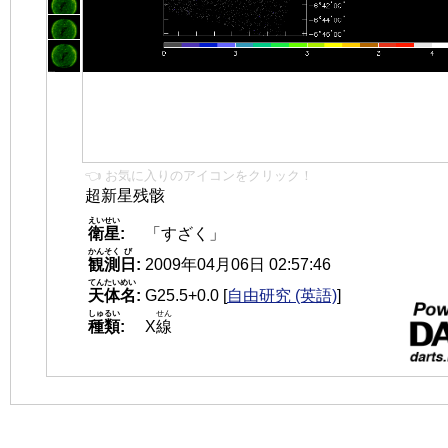
👈 お気に入りのアイコンをクリック！
超新星残骸
えいせい
衛星
:
「すざく」
かんそく
び
観測
日
:
2009年04月06日 02:57:46
てんたいめい
天体名
:
G25.5+0.0
[
自由研究 (英語)
]
しゅるい
せん
種類
:
X
線