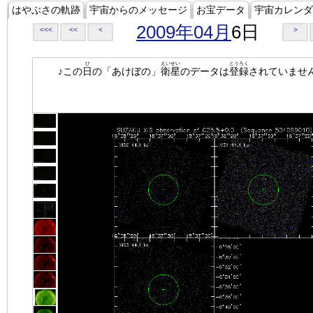
はやぶさの軌跡
宇宙からのメッセージ
お宝データ
宇宙カレンダ
2009年04月
6日
<<<
<<
<
>
ひ
えいせい
とうろく
♪この
日
の「あけぼの」
衛星
のデータは
登録
されていませ