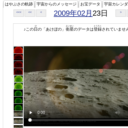
はやぶさの軌跡
宇宙からのメッセージ
お宝データ
宇宙カレンダ
2009年02月
23日
<<<
<<
<
>
ひ
えいせい
とうろく
♪この
日
の「あけぼの」
衛星
のデータは
登録
されていませ