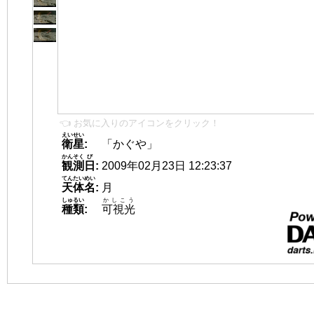
👈 お気に入りのアイコンをクリック！
えいせい
衛星
:
「かぐや」
かんそく
び
観測
日
:
2009年02月23日 12:23:37
てんたいめい
天体名
:
月
しゅるい
かしこう
種類
:
可視光