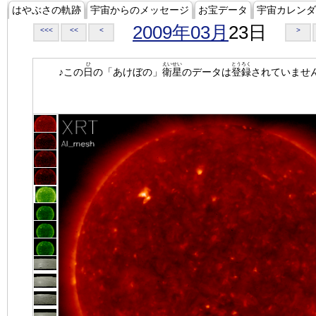
はやぶさの軌跡
宇宙からのメッセージ
お宝データ
宇宙カレンダ
2009年03月
23日
<<<
<<
<
>
ひ
えいせい
とうろく
♪この
日
の「あけぼの」
衛星
のデータは
登録
されていませ