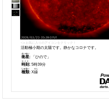
👈 お気に入りのアイコンをクリック！
活動極小期の太陽です。静かなコロナです。
えいせい
衛星
:
「ひので」
じこく
時刻
:
5時39分
しゅるい
せん
種類
:
X
線