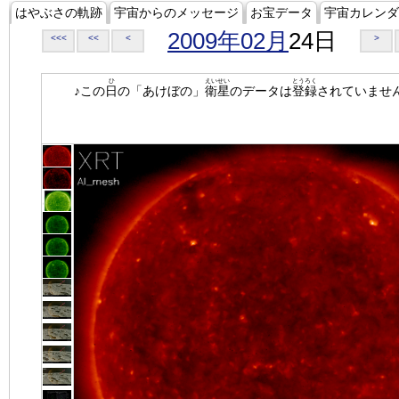
はやぶさの軌跡
宇宙からのメッセージ
お宝データ
宇宙カレンダ
2009年02月
24日
<<<
<<
<
>
ひ
えいせい
とうろく
♪この
日
の「あけぼの」
衛星
のデータは
登録
されていませ