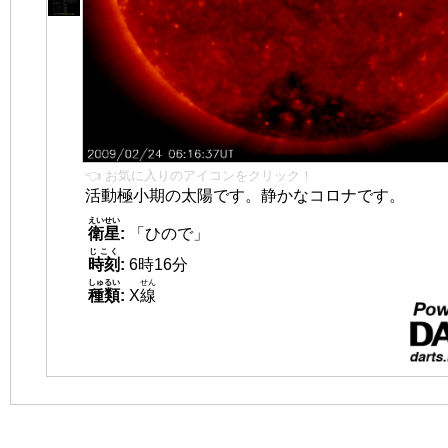
👈 お気に入りのアイコンをクリック！
活動極小期の太陽です。静かなコロナです。
えいせい
衛星
:
「ひので」
じこく
時刻
:
6時16分
しゅるい
せん
種類
:
X
線