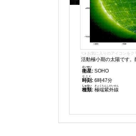
👈 お気に入りのアイコンをク
活動極小期の太陽です。
えいせい
衛星
:
SOHO
じこく
時刻
:
6時47分
しゅるい
きょくたんしがいせん
種類
:
極端紫外線