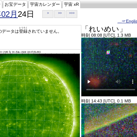
ジ
お宝データ
宇宙カレンダー
宇宙 xR
年02月
24日
>
>>
>>>
…☞Engli
「れいめい」
とうろく
のデータは
登録
されていません。
時刻 08:08 [UTC], 1.3 MB
時刻 14:43 [UTC], 0.1 MB