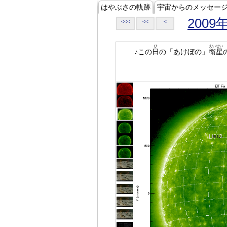
はやぶさの軌跡
宇宙からのメッセー
2009
<<<
<<
<
ひ
えいせい
♪この
日
の「あけぼの」
衛星