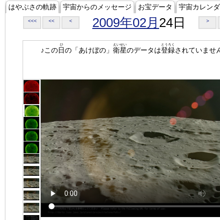
はやぶさの軌跡
宇宙からのメッセージ
お宝データ
宇宙カレンダ
2009年02月
24日
<<<
<<
<
>
ひ
えいせい
とうろく
♪この
日
の「あけぼの」
衛星
のデータは
登録
されていませ