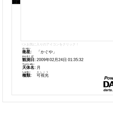
👈 お気に入りのアイコンをクリック！
えいせい
衛星
:
「かぐや」
かんそく
び
観測
日
:
2009年02月24日 01:35:32
てんたいめい
天体名
:
月
しゅるい
かしこう
種類
:
可視光