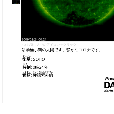
👈 お気に入りのアイコンをクリック！
活動極小期の太陽です。静かなコロナです。
えいせい
衛星
:
SOHO
じこく
時刻
:
0時24分
しゅるい
きょくたんしがいせん
種類
:
極端紫外線