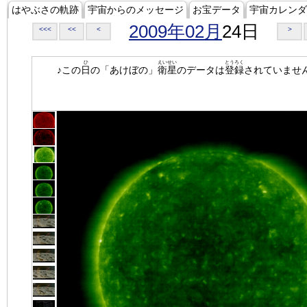
はやぶさの軌跡
宇宙からのメッセージ
お宝データ
宇宙カレンダ
2009年02月
24日
<<<
<<
<
>
ひ
えいせい
とうろく
♪この
日
の「あけぼの」
衛星
のデータは
登録
されていませ