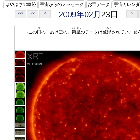
はやぶさの軌跡
宇宙からのメッセージ
お宝データ
宇宙カレンダ
2009年02月
23日
<<<
<<
<
>
ひ
えいせい
とうろく
♪この
日
の「あけぼの」
衛星
のデータは
登録
されていませ