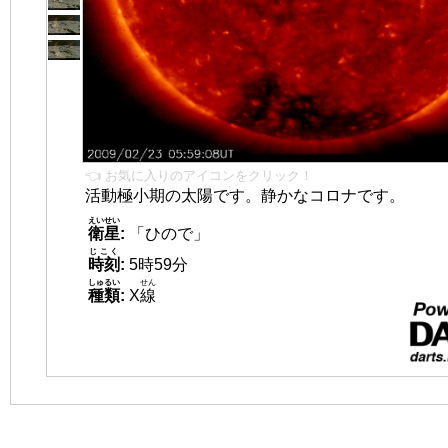
👈 お気に入りのアイコンをクリック！
活動極小期の太陽です。静かなコロナです。
えいせい
衛星
:
「ひので」
じこく
時刻
:
5時59分
しゅるい
せん
種類
:
X
線