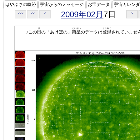
はやぶさの軌跡
宇宙からのメッセージ
お宝データ
宇宙カレンダ
2009年02月
7日
<<<
<<
<
>
ひ
えいせい
とうろく
♪この
日
の「あけぼの」
衛星
のデータは
登録
されていませ