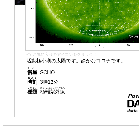
👈 お気に入りのアイコンをクリック！
活動極小期の太陽です。静かなコロナです。
えいせい
衛星
:
SOHO
じこく
時刻
:
3時12分
しゅるい
きょくたんしがいせん
種類
:
極端紫外線