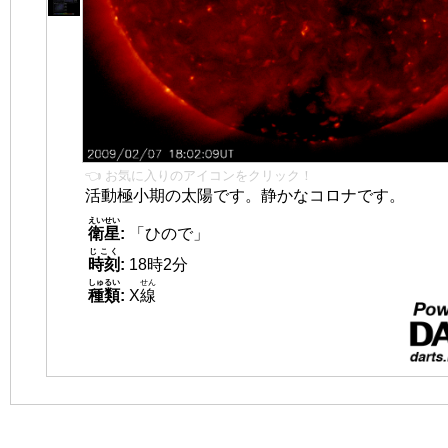
👈 お気に入りのアイコンをクリック！
活動極小期の太陽です。静かなコロナです。
えいせい
衛星
:
「ひので」
じこく
時刻
:
18時2分
しゅるい
せん
種類
:
X
線