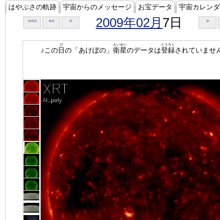
はやぶさの軌跡
宇宙からのメッセージ
お宝データ
宇宙カレンダ
2009年02月
7日
<<<
<<
<
>
ひ
えいせい
とうろく
♪この
日
の「あけぼの」
衛星
のデータは
登録
されていませ