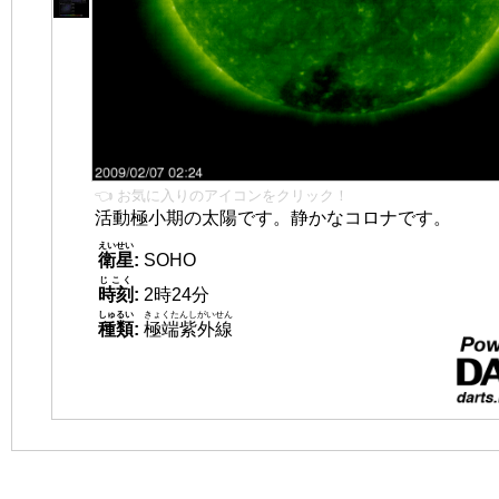
👈 お気に入りのアイコンをクリック！
活動極小期の太陽です。静かなコロナです。
えいせい
衛星
:
SOHO
じこく
時刻
:
2時24分
しゅるい
きょくたんしがいせん
種類
:
極端紫外線