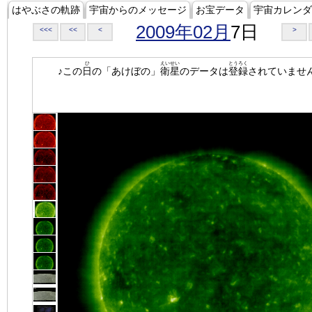
はやぶさの軌跡
宇宙からのメッセージ
お宝データ
宇宙カレンダ
2009年02月
7日
<<<
<<
<
>
ひ
えいせい
とうろく
♪この
日
の「あけぼの」
衛星
のデータは
登録
されていませ