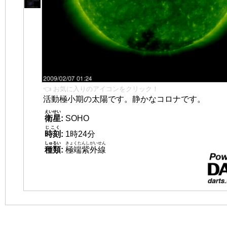
👈 お気に入りのアイコンをクリック！
活動極小期の太陽です。静かなコロナです。
えいせい
衛星
:
SOHO
じこく
時刻
:
1時24分
しゅるい
きょくたんしがいせん
種類
:
極端紫外線