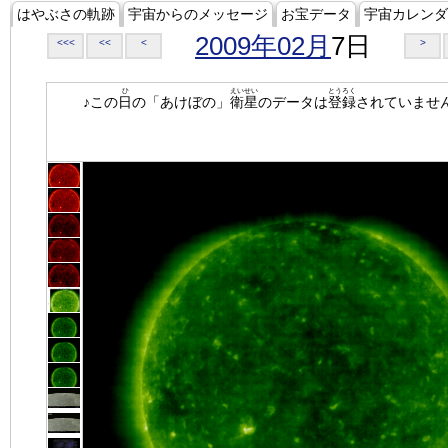
はやぶさの軌跡
宇宙からのメッセージ
お宝データ
宇宙カレンダ
2009年02月
7日
<<<
<<
<
>
ひ
えいせい
とうろく
♪この
日
の「あけぼの」
衛星
のデータは
登録
されていませ