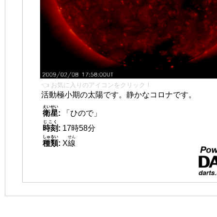
👈 お気に入りのアイコンをクリック！
活動極小期の太陽です。静かなコロナです。
えいせい
衛星
:
「ひので」
じこく
時刻
:
17時58分
しゅるい
せん
種類
:
X
線