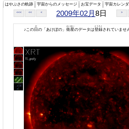
はやぶさの軌跡
宇宙からのメッセージ
お宝データ
宇宙カレンダ
2009年02月
8日
<<<
<<
<
>
ひ
えいせい
とうろく
♪この
日
の「あけぼの」
衛星
のデータは
登録
されていませ