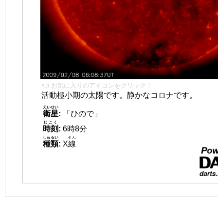
👈 お気に入りのアイコンをクリック！
活動極小期の太陽です。静かなコロナです。
えいせい
衛星
:
「ひので」
じこく
時刻
:
6時8分
しゅるい
せん
種類
:
X
線