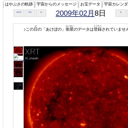
はやぶさの軌跡
宇宙からのメッセージ
お宝データ
宇宙カレンダ
2009年02月
8日
<<<
<<
<
>
ひ
えいせい
とうろく
♪この
日
の「あけぼの」
衛星
のデータは
登録
されていませ