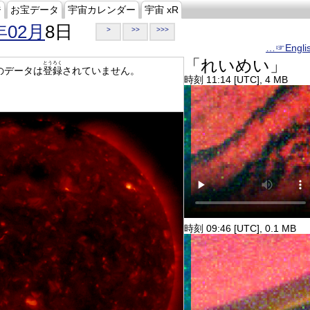
ジ
お宝データ
宇宙カレンダー
宇宙 xR
年02月
8日
>
>>
>>>
…☞Engli
「れいめい」
とうろく
のデータは
登録
されていません。
時刻 11:14 [UTC], 4 MB
時刻 09:46 [UTC], 0.1 MB