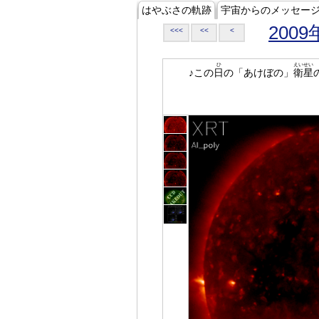
はやぶさの軌跡
宇宙からのメッセー
2009
<<<
<<
<
ひ
えいせい
♪この
日
の「あけぼの」
衛星