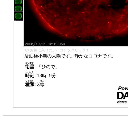
👈 お気に入りのアイコンをクリック！
活動極小期の太陽です。静かなコロナです。
えいせい
衛星
:
「ひので」
じこく
時刻
:
18時19分
しゅるい
せん
種類
:
X
線