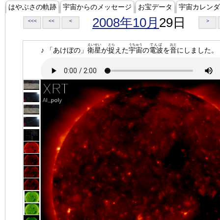
はやぶさの軌跡
宇宙からのメッセージ
お宝データ
宇宙カレンダ
2008年10月
29日
<<<
<<
<
>
えいせい
とら
うちゅう
でんぱ
おと
♪ 「あけぼの」
衛星
が
捉
えた
宇宙
の
電波
を
音
にしました。