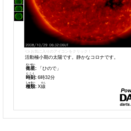
👈 お気に入りのアイコンをクリック！
活動極小期の太陽です。静かなコロナです。
えいせい
衛星
:
「ひので」
じこく
時刻
:
6時32分
しゅるい
せん
種類
:
X
線