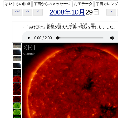
はやぶさの軌跡
宇宙からのメッセージ
お宝データ
宇宙カレンダ
2008年10月
29日
<<<
<<
<
>
えいせい
とら
うちゅう
でんぱ
おと
♪ 「あけぼの」
衛星
が
捉
えた
宇宙
の
電波
を
音
にしました。