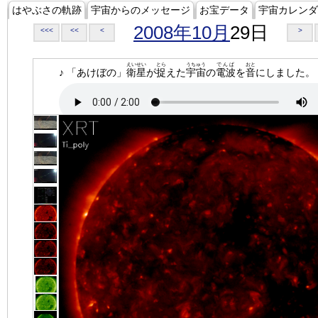
はやぶさの軌跡
宇宙からのメッセージ
お宝データ
宇宙カレンダ
2008年10月
29日
<<<
<<
<
>
えいせい
とら
うちゅう
でんぱ
おと
♪ 「あけぼの」
衛星
が
捉
えた
宇宙
の
電波
を
音
にしました。