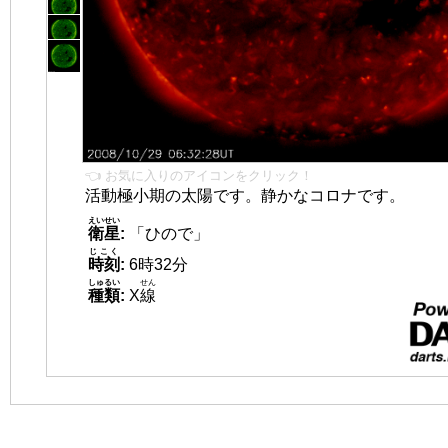
👈 お気に入りのアイコンをクリック！
活動極小期の太陽です。静かなコロナです。
えいせい
衛星
:
「ひので」
じこく
時刻
:
6時32分
しゅるい
せん
種類
:
X
線