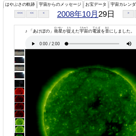
はやぶさの軌跡
宇宙からのメッセージ
お宝データ
宇宙カレンダ
2008年10月
29日
<<<
<<
<
>
えいせい
とら
うちゅう
でんぱ
おと
♪ 「あけぼの」
衛星
が
捉
えた
宇宙
の
電波
を
音
にしました。