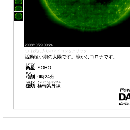
👈 お気に入りのアイコンをクリック！
活動極小期の太陽です。静かなコロナです。
えいせい
衛星
:
SOHO
じこく
時刻
:
0時24分
しゅるい
きょくたんしがいせん
種類
:
極端紫外線