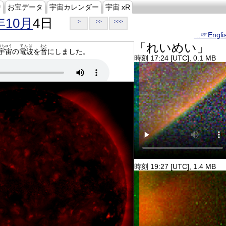
ジ
お宝データ
宇宙カレンダー
宇宙 xR
年10月
4日
>
>>
>>>
…☞Engli
「れいめい」
うちゅう
でんぱ
おと
宇宙
の
電波
を
音
にしました。
時刻 17:24 [UTC], 0.1 MB
時刻 19:27 [UTC], 1.4 MB