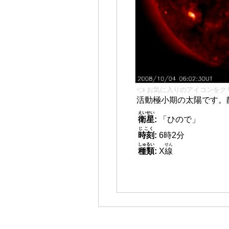
👈 お気に入りのアイコンをク
活動極小期の太陽です。
えいせい
衛星
:
「ひので」
じこく
時刻
:
6時2分
しゅるい
せん
種類
:
X
線