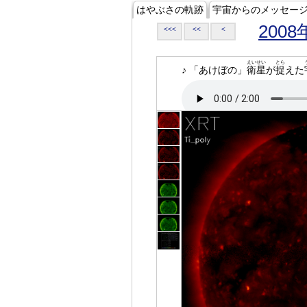
はやぶさの軌跡
宇宙からのメッセー
2008
<<<
<<
<
えいせい
とら
♪ 「あけぼの」
衛星
が
捉
えた