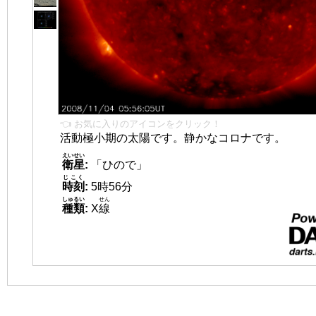
👈 お気に入りのアイコンをクリック！
活動極小期の太陽です。静かなコロナです。
えいせい
衛星
:
「ひので」
じこく
時刻
:
5時56分
しゅるい
せん
種類
:
X
線