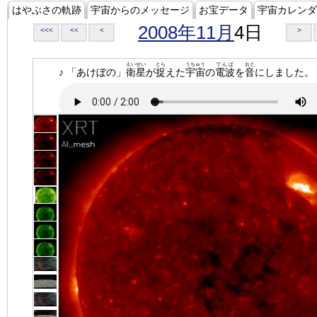
はやぶさの軌跡
宇宙からのメッセージ
お宝データ
宇宙カレンダ
2008年11月
4日
<<<
<<
<
>
えいせい
とら
うちゅう
でんぱ
おと
♪ 「あけぼの」
衛星
が
捉
えた
宇宙
の
電波
を
音
にしました。