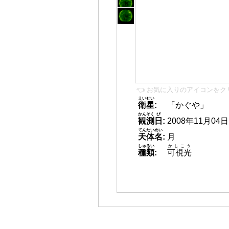
👈 お気に入りのアイコンをク
えいせい
衛星
:
「かぐや」
かんそく
び
観測
日
:
2008年11月04日 1
てんたいめい
天体名
:
月
しゅるい
かしこう
種類
:
可視光