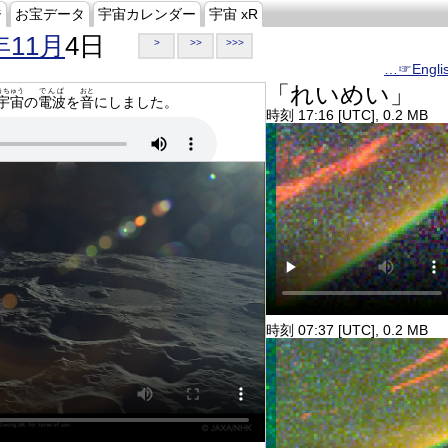
ジ
お宝データ
宇宙カレンダー
宇宙 xR
年11月
4日
>
>>
>>>
…☞Engli
「れいめい」
うちゅう
でんぱ
おと
宇宙
の
電波
を
音
にしました。
時刻 17:16 [UTC], 0.2 MB
時刻 07:37 [UTC], 0.2 MB