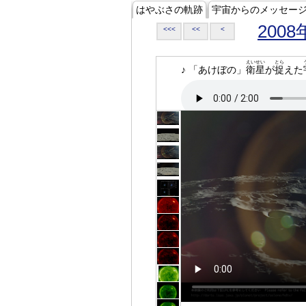
はやぶさの軌跡
宇宙からのメッセー
2008
<<<
<<
<
えいせい
とら
♪ 「あけぼの」
衛星
が
捉
えた