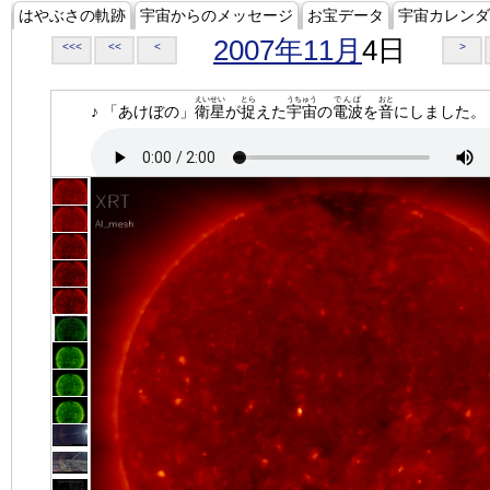
はやぶさの軌跡
宇宙からのメッセージ
お宝データ
宇宙カレンダ
2007年11月
4日
<<<
<<
<
>
えいせい
とら
うちゅう
でんぱ
おと
♪ 「あけぼの」
衛星
が
捉
えた
宇宙
の
電波
を
音
にしました。