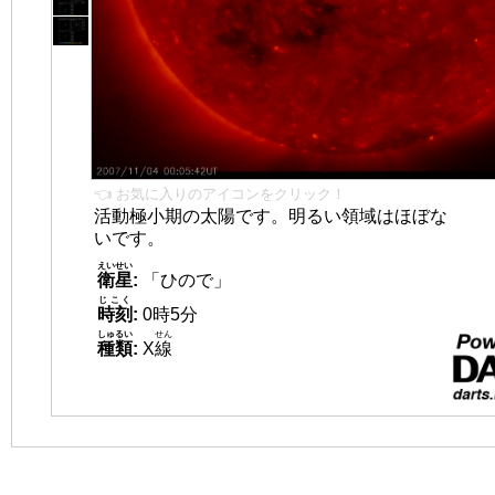
👈 お気に入りのアイコンをクリック！
活動極小期の太陽です。明るい領域はほぼな
いです。
えいせい
衛星
:
「ひので」
じこく
時刻
:
0時5分
しゅるい
せん
種類
:
X
線